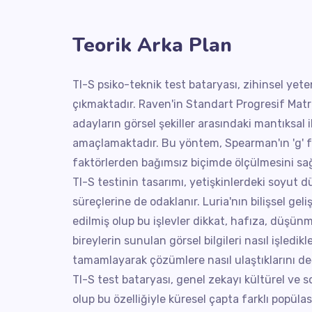
Teorik Arka Plan
TI-S psiko-teknik test bataryası, zihinsel yet
çıkmaktadır. Raven'in Standart Progresif Matri
adayların görsel şekiller arasındaki mantıksal 
amaçlamaktadır. Bu yöntem, Spearman'ın 'g' fak
faktörlerden bağımsız biçimde ölçülmesini sağ
TI-S testinin tasarımı, yetişkinlerdeki soyu
süreçlerine de odaklanır. Luria'nın bilişsel geli
edilmiş olup bu işlevler dikkat, hafıza, düşünme 
bireylerin sunulan görsel bilgileri nasıl işledikle
tamamlayarak çözümlere nasıl ulaştıklarını değ
TI-S test bataryası, genel zekayı kültürel ve
olup bu özelliğiyle küresel çapta farklı popül