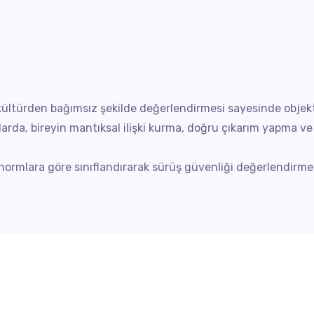
i kültürden bağımsız şekilde değerlendirmesi sayesinde objekti
larda, bireyin mantıksal ilişki kurma, doğru çıkarım yapma ve b
rmlara göre sınıflandırarak sürüş güvenliği değerlendirmele