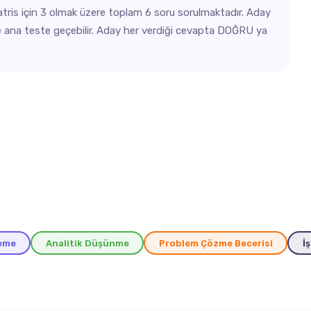
ris için 3 olmak üzere toplam 6 soru sorulmaktadır. Aday
de ana teste geçebilir. Aday her verdiği cevapta DOĞRU ya
eme
Analitik Düşünme
Problem Çözme Becerisi
İ