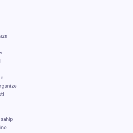
mıza
yi
l
me
organize
sti
 sahip
ine