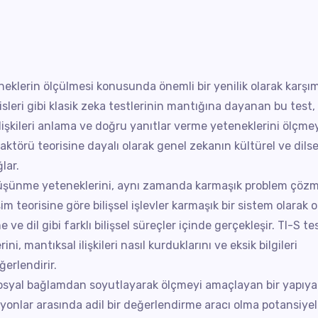
eneklerin ölçülmesi konusunda önemli bir yenilik olarak karşı
sleri gibi klasik zeka testlerinin mantığına dayanan bu test,
ilişkileri anlama ve doğru yanıtlar verme yeteneklerini ölçme
törü teorisine dayalı olarak genel zekanın kültürel ve dilse
lar.
t düşünme yeteneklerini, aynı zamanda karmaşık problem çöz
şim teorisine göre bilişsel işlevler karmaşık bir sistem olarak 
ve dil gibi farklı bilişsel süreçler içinde gerçekleşir. TI-S te
rini, mantıksal ilişkileri nasıl kurduklarını ve eksik bilgileri
erlendirir.
 sosyal bağlamdan soyutlayarak ölçmeyi amaçlayan bir yapıya
asyonlar arasında adil bir değerlendirme aracı olma potansiyel