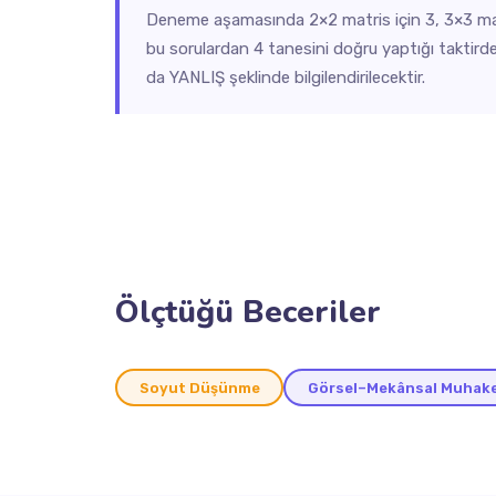
Deneme aşamasında 2×2 matris için 3, 3×3 mat
bu sorulardan 4 tanesini doğru yaptığı taktir
da YANLIŞ şeklinde bilgilendirilecektir.
Ölçtüğü Beceriler
Soyut Düşünme
Görsel–Mekânsal Muhak