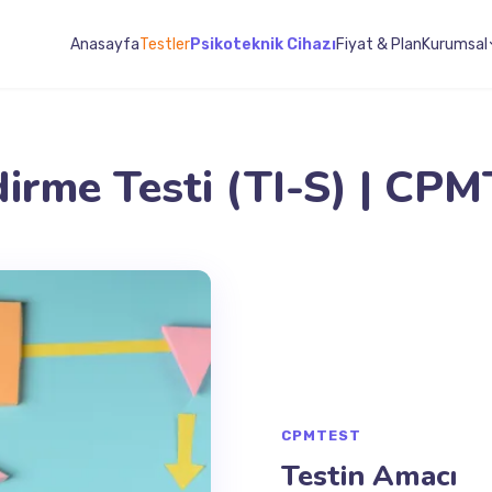
Anasayfa
Testler
Psikoteknik Cihazı
Fiyat & Plan
Kurumsal
irme Testi (TI-S) | CP
CPMTEST
Testin Amacı