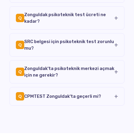
Zonguldak psikoteknik test ücreti ne
+
Q
kadar?
SRC belgesi için psikoteknik test zorunlu
+
Q
mu?
Zonguldak'ta psikoteknik merkezi açmak
+
Q
için ne gerekir?
+
Q
CPMTEST Zonguldak'ta geçerli mi?