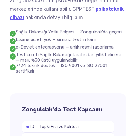
Zonguldak'daki tüm psiko-teknik değerlendirme
merkezlerinde kullanılabilir. CPMTEST
psikoteknik
cihazı
hakkında detaylı bilgi alın.
Sağlık Bakanlığı Yetki Belgesi — Zonguldak'da geçerli
✓
Lisans ücreti yok — sınırsız test imkânı
✓
e-Devlet entegrasyonu — anlık resmi raporlama
✓
Test ücreti Sağlık Bakanlığı tarafından yıllık belirlenir
✓
— max. %30 üstü uygulanabilir
7/24 teknik destek — ISO 9001 ve ISO 27001
✓
sertifikalı
Zonguldak'da Test Kapsamı
TD — Tepki Hızı ve Kalitesi