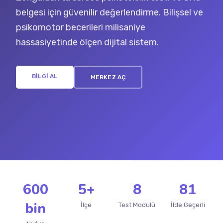
belgesi için güvenilir değerlendirme. Bilişsel ve
psikomotor becerileri milisaniye
hassasiyetinde ölçen dijital sistem.
BİLGİ AL
MERKEZ AÇ
600
5+
8
81
bin
İlçe
Test Modülü
İlde Geçerli