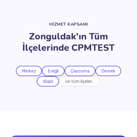
HİZMET KAPSAMI
Zonguldak'ın Tüm
İlçelerinde CPMTEST
Merkez
Ereğli
Çaycuma
Devrek
Alaplı
ve tüm ilçeler…