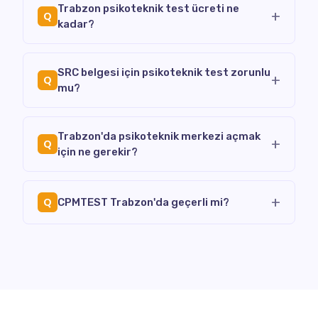
Trabzon psikoteknik test ücreti ne
+
Q
kadar?
SRC belgesi için psikoteknik test zorunlu
+
Q
mu?
Trabzon'da psikoteknik merkezi açmak
+
Q
için ne gerekir?
+
Q
CPMTEST Trabzon'da geçerli mi?