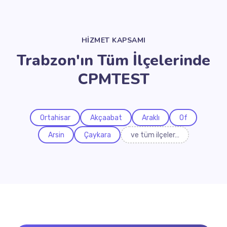
HİZMET KAPSAMI
Trabzon'ın Tüm İlçelerinde
CPMTEST
Ortahisar
Akçaabat
Araklı
Of
Arsin
Çaykara
ve tüm ilçeler…