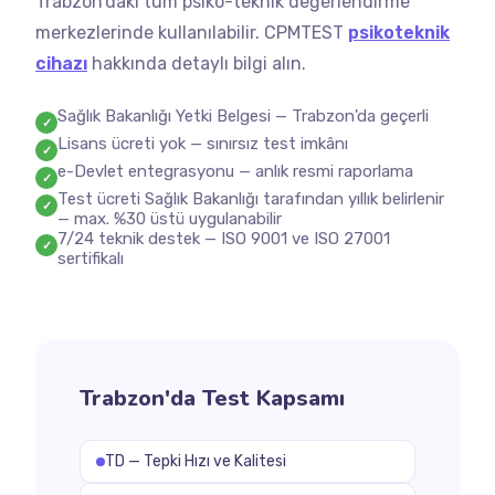
Trabzon'daki tüm psiko-teknik değerlendirme
merkezlerinde kullanılabilir. CPMTEST
psikoteknik
cihazı
hakkında detaylı bilgi alın.
Sağlık Bakanlığı Yetki Belgesi — Trabzon'da geçerli
✓
Lisans ücreti yok — sınırsız test imkânı
✓
e-Devlet entegrasyonu — anlık resmi raporlama
✓
Test ücreti Sağlık Bakanlığı tarafından yıllık belirlenir
✓
— max. %30 üstü uygulanabilir
7/24 teknik destek — ISO 9001 ve ISO 27001
✓
sertifikalı
Trabzon'da Test Kapsamı
TD — Tepki Hızı ve Kalitesi