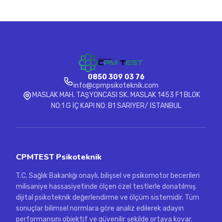
0850 309 03 76
info@cpmpsikoteknik.com
MASLAK MAH. TAŞYONCASI SK. MASLAK 1453 F1 BLOK
NO:1 G İÇ KAPI NO: B1 SARIYER/ İSTANBUL
CPMTEST Psikoteknik
T.C. Sağlık Bakanlığı onaylı, bilişsel ve psikomotor becerileri
milisaniye hassasiyetinde ölçen özel testlerle donatılmış
dijital psikoteknik değerlendirme ve ölçüm sistemidir. Tüm
sonuçlar bilimsel normlara göre analiz edilerek adayın
performansını objektif ve güvenilir şekilde ortaya koyar.