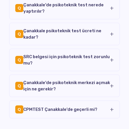
Çanakkale'de psikoteknik test nerede
+
Q
yaptırılır?
Çanakkale psikoteknik test ücreti ne
+
Q
kadar?
SRC belgesi için psikoteknik test zorunlu
+
Q
mu?
Çanakkale'de psikoteknik merkezi açmak
+
Q
için ne gerekir?
+
Q
CPMTEST Çanakkale'de geçerli mi?