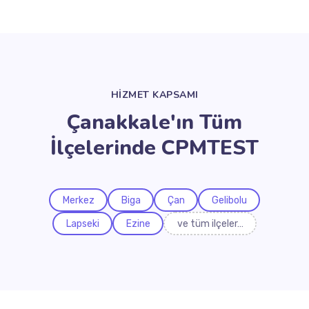
HİZMET KAPSAMI
Çanakkale'ın Tüm
İlçelerinde CPMTEST
Merkez
Biga
Çan
Gelibolu
Lapseki
Ezine
ve tüm ilçeler…