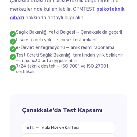
Çanakkale'daki tüm psiko-teknik değerlendirme
merkezlerinde kullanılabilir. CPMTEST
psikoteknik
cihazı
hakkında detaylı bilgi alın.
Sağlık Bakanlığı Yetki Belgesi — Çanakkale'da geçerli
✓
Lisans ücreti yok — sınırsız test imkânı
✓
e-Devlet entegrasyonu — anlık resmi raporlama
✓
Test ücreti Sağlık Bakanlığı tarafından yıllık belirlenir
✓
— max. %30 üstü uygulanabilir
7/24 teknik destek — ISO 9001 ve ISO 27001
✓
sertifikalı
Çanakkale'da Test Kapsamı
TD — Tepki Hızı ve Kalitesi