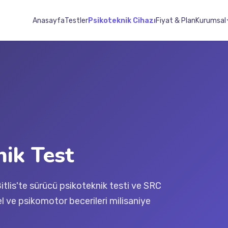
Anasayfa
Testler
Psikoteknik Cihazı
Fiyat & Plan
Kurumsal
nik Test
Bitlis'te sürücü psikoteknik testi ve SRC
el ve psikomotor becerileri milisaniye