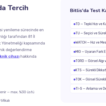
a Tercih
Bitlis'da Test 
TD — Tepki Hızı ve Ka
esi yenileme sürecinde en
TU — Seçici ve Sürek
lığı tarafından 81 İl
WATCH — Hız ve Mes
afik Yönetmeliği kapsamında
knik değerlendirme
MIG — Uyaran Fark 
knik cihazı
hakkında
TORD — Görsel Algı v
KTS — Sürekli Dikk
TOK — Görsel Sürekli
TI-S — Anlama ve D
irlenir — max. %30 üstü
ifikalı