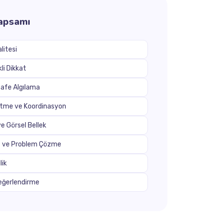
Kapsamı
litesi
li Dikkat
afe Algılama
Etme ve Koordinasyon
e Görsel Bellek
at ve Problem Çözme
lik
eğerlendirme