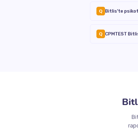
Q
Bitlis'te psik
Q
CPMTEST Bitlis
Bit
Bi
rap