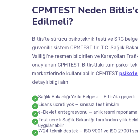
CPMTEST Neden Bitlis'd
Edilmeli?
Bitlis'te sürücü psikoteknik testi ve SRC belg
güvenilir sistem CPMTEST'tir. T.C. Sağlık Bakan
Valiliği'ne resmen bildirilen ve Karayolları Tr
onaylanan CPMTEST, Bitlis'daki tüm psiko-te
merkezlerinde kullanılabilir. CPMTEST
psikote
detaylı bilgi alın.
Sağlık Bakanlığı Yetki Belgesi — Bitlis'da geçerli
✓
Lisans ücreti yok — sınırsız test imkânı
✓
e-Devlet entegrasyonu — anlık resmi raporlama
✓
Test ücreti Sağlık Bakanlığı tarafından yıllık bel
✓
uygulanabilir
7/24 teknik destek — ISO 9001 ve ISO 27001 sert
✓