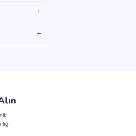
+
+
Alın
nik
lığı