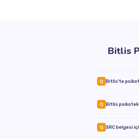
Bitlis 
Q
Bitlis'te psiko
Q
Bitlis psikote
Q
SRC belgesi iç