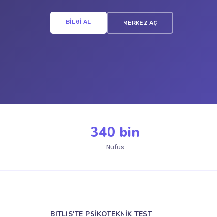
BİLGİ AL
MERKEZ AÇ
340 bin
Nüfus
BITLIS'TE PSİKOTEKNİK TEST