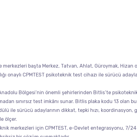
rme merkezleri başta Merkez, Tatvan, Ahlat, Güroymak, Hizan 
lığı onaylı CPMTEST psikoteknik test cihazı ile sürücü adayl
nadolu Bölgesi’nin önemli şehirlerinden Bitlis’te psikotekni
lmadan sınırsız test imkânı sunar. Bitlis plaka kodu 13 olan bu
lü ile sürücü adaylarının dikkat, tepki hızı, koordinasyon, g
e ölçer.
oteknik merkezleri için CPMTEST, e-Devlet entegrasyonu, 7/24
 eksiksiz bir çözüm sunmaktadır.