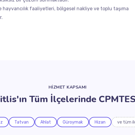
 hayvancılık faaliyetleri, bölgesel nakliye ve toplu taşıma
r.
HİZMET KAPSAMI
itlis'ın Tüm İlçelerinde CPMTE
ez
Tatvan
Ahlat
Güroymak
Hizan
ve tüm il