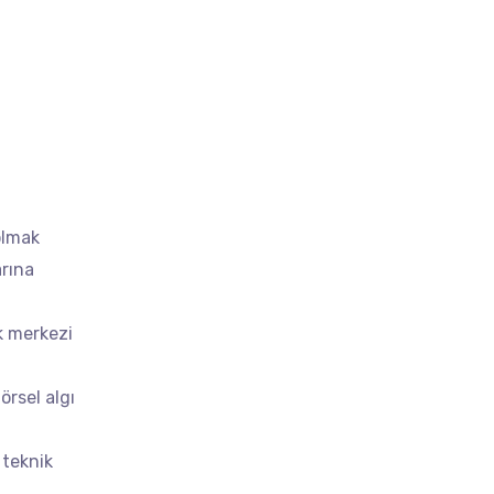
olmak
arına
k merkezi
örsel algı
 teknik