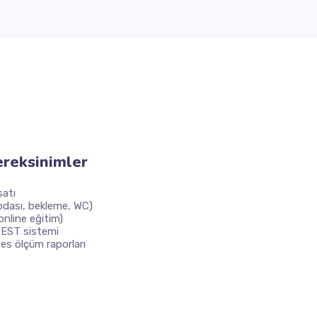
ereksinimler
satı
 odası, bekleme, WC)
 online eğitim)
TEST sistemi
es ölçüm raporları