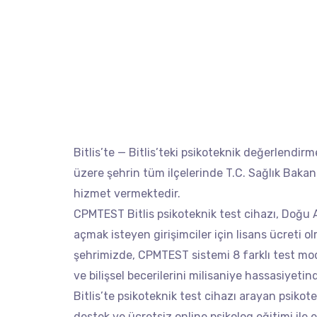
Bitlis’te — Bitlis’teki psikoteknik değerlendi
üzere şehrin tüm ilçelerinde T.C. Sağlık Bakan
hizmet vermektedir.
CPMTEST Bitlis psikoteknik test cihazı, Doğu A
açmak isteyen girişimciler için lisans ücreti o
şehrimizde, CPMTEST sistemi 8 farklı test modü
ve bilişsel becerilerini milisaniye hassasiyetind
Bitlis’te psikoteknik test cihazı arayan psik
destek ve ücretsiz online psikolog eğitimi ile