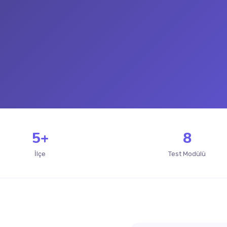
5+
8
İlçe
Test Modülü