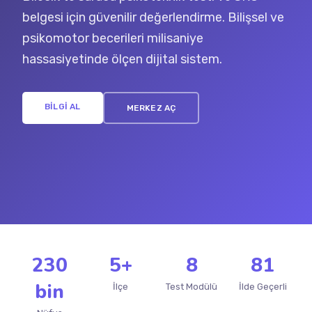
belgesi için güvenilir değerlendirme. Bilişsel ve
psikomotor becerileri milisaniye
hassasiyetinde ölçen dijital sistem.
BİLGİ AL
MERKEZ AÇ
230
5+
8
81
bin
İlçe
Test Modülü
İlde Geçerli