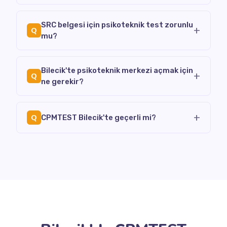
SRC belgesi için psikoteknik test zorunlu
+
Q
mu?
Bilecik'te psikoteknik merkezi açmak için
+
Q
ne gerekir?
+
Q
CPMTEST Bilecik'te geçerli mi?