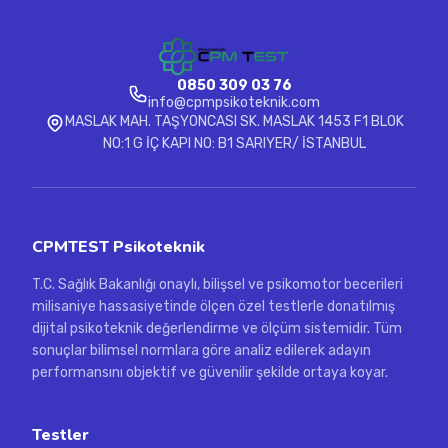
0850 309 03 76
info@cpmpsikoteknik.com
MASLAK MAH. TAŞYONCASI SK. MASLAK 1453 F1 BLOK
NO:1 G İÇ KAPI NO: B1 SARIYER/ İSTANBUL
CPMTEST Psikoteknik
T.C. Sağlık Bakanlığı onaylı, bilişsel ve psikomotor becerileri
milisaniye hassasiyetinde ölçen özel testlerle donatılmış
dijital psikoteknik değerlendirme ve ölçüm sistemidir. Tüm
sonuçlar bilimsel normlara göre analiz edilerek adayın
performansını objektif ve güvenilir şekilde ortaya koyar.
Testler