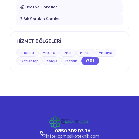
💰 Fiyat ve Paketler
❓ Sık Sorulan Sorular
HİZMET BÖLGELERİ
İstanbul
Ankara
İzmir
Bursa
Antalya
+73 il
Gaziantep
Konya
Mersin
0850 309 03 76
info@cpmpsikoteknik.com