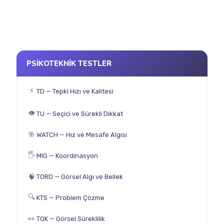
PSİKOTEKNİK TESTLER
⚡
TD — Tepki Hızı ve Kalitesi
👁
TU — Seçici ve Sürekli Dikkat
🎯
WATCH — Hız ve Mesafe Algısı
🖐
MIG — Koordinasyon
🧠
TORD — Görsel Algı ve Bellek
🔍
KTS — Problem Çözme
👀
TOK — Görsel Süreklilik