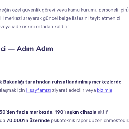
eğin özel güvenlik görevi veya kamu kurumu personeli için)
ili merkezi arayarak güncel belge listesini teyit etmenizi
eya iade riskini ortadan kaldırır.
eci — Adım Adım
ık Bakanlığı tarafından ruhsatlandırılmış merkezlerde
 ulaşmak için
il sayfamızı
ziyaret edebilir veya
bizimle
50’den fazla merkezde, 190’ı aşkın cihazla
aktif
ılda
70.000’in üzerinde
psikoteknik rapor düzenlenmektedir