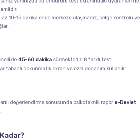
sanız yanınızda bulundurun; test ekranındaki uyaranları ne
emlidir.
az 10-15 dakika önce merkeze ulaşmanız, belge kontrolü ve
lar.
nellikle
45-60 dakika
sürmektedir. 8 farklı test
 tabanlı dokunmatik ekran ve özel donanım kullanılır.
Başarılı değerlendirme sonucunda psikoteknik rapor
e-Devlet
.
 Kadar?