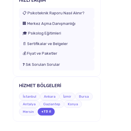
HIZLI ERİŞİM
📋 Psikoteknik Raporu Nasıl Alınır?
🏢 Merkez Açma Danışmanlığı
🎓 Psikolog Eğitimleri
📄 Sertifikalar ve Belgeler
💰 Fiyat ve Paketler
❓ Sık Sorulan Sorular
HİZMET BÖLGELERİ
İstanbul
Ankara
İzmir
Bursa
Antalya
Gaziantep
Konya
+73 il
Mersin