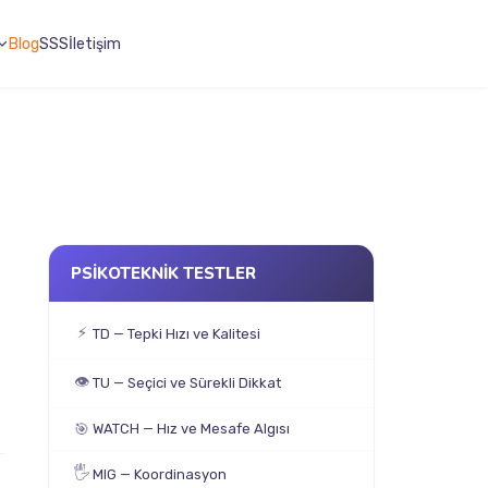
Blog
SSS
İletişim
PSİKOTEKNİK TESTLER
⚡
TD — Tepki Hızı ve Kalitesi
👁
TU — Seçici ve Sürekli Dikkat
🎯
WATCH — Hız ve Mesafe Algısı
🖐
MIG — Koordinasyon