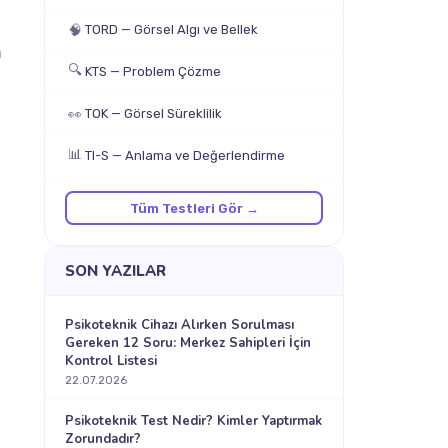
🧠
TORD — Görsel Algı ve Bellek
m
🔍
KTS — Problem Çözme
👀
TOK — Görsel Süreklilik
📊
TI-S — Anlama ve Değerlendirme
Tüm Testleri Gör →
SON YAZILAR
Psikoteknik Cihazı Alırken Sorulması
Gereken 12 Soru: Merkez Sahipleri İçin
Kontrol Listesi
22.07.2026
4
Psikoteknik Test Nedir? Kimler Yaptırmak
Zorundadır?