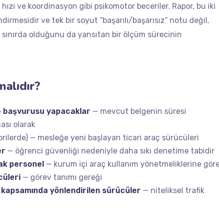
ki hızı ve koordinasyon gibi psikomotor beceriler. Rapor, bu iki
dirmesidir ve tek bir soyut “başarılı/başarısız” notu değil,
 sınırda olduğunu da yansıtan bir ölçüm sürecinin
alıdır?
me başvurusu yapacaklar
— mevcut belgenin süresi
ası olarak
rilerde) — mesleğe yeni başlayan ticari araç sürücüleri
er
— öğrenci güvenliği nedeniyle daha sıkı denetime tabidir
ak personel
— kurum içi araç kullanım yönetmeliklerine gör
cüleri
— görev tanımı gereği
9 kapsamında yönlendirilen sürücüler
— niteliksel trafik