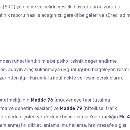
i (SRC) yenileme ve belirli mesleki başvurularda zorunlu
knik raporu nasıl alacağınızı, gerekli belgeleri ve süreci adı
fından ruhsatlandırılmış bir psiko-teknik değerlendirme
en, adayın araç kullanmaya uygunluğunu belgeleyen resmi
erinden ilgili kurumlara iletilmekte ve resmi evrak olarak
Yönetmeliği’nin
Madde 76
(muayeneye tabi tutulma
rma ve denetim esasları) ve
Madde 79
(niteliksel trafik
endirmede ölçülen yetenek ve beceriler ise Yönetmeliğin
Ek-
tanımlanmıştır: dikkat, anlama-muhakeme, hız-mesafe algısı