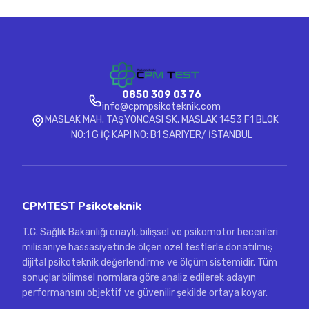
0850 309 03 76
info@cpmpsikoteknik.com
MASLAK MAH. TAŞYONCASI SK. MASLAK 1453 F1 BLOK
NO:1 G İÇ KAPI NO: B1 SARIYER/ İSTANBUL
CPMTEST Psikoteknik
T.C. Sağlık Bakanlığı onaylı, bilişsel ve psikomotor becerileri
milisaniye hassasiyetinde ölçen özel testlerle donatılmış
dijital psikoteknik değerlendirme ve ölçüm sistemidir. Tüm
sonuçlar bilimsel normlara göre analiz edilerek adayın
performansını objektif ve güvenilir şekilde ortaya koyar.