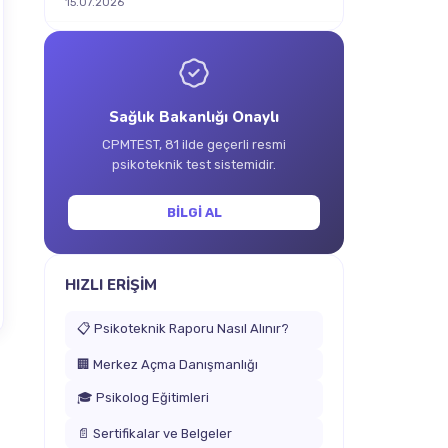
15.07.2026
Sağlık Bakanlığı Onaylı
CPMTEST, 81 ilde geçerli resmi
psikoteknik test sistemidir.
BİLGİ AL
HIZLI ERİŞİM
📋 Psikoteknik Raporu Nasıl Alınır?
🏢 Merkez Açma Danışmanlığı
🎓 Psikolog Eğitimleri
📄 Sertifikalar ve Belgeler