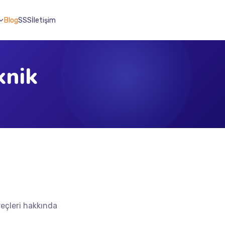
Blog
SSS
İletişim
knik
eçleri hakkında