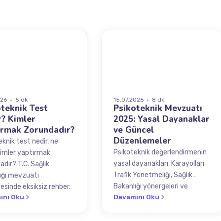
EÇ
MEVZUAT
026 · 5 dk
15.07.2026 · 8 dk
teknik Test
Psikoteknik Mevzuatı
r? Kimler
2025: Yasal Dayanaklar
ırmak Zorundadır?
ve Güncel
Düzenlemeler
knik test nedir, ne
Psikoteknik değerlendirmenin
 kimler yaptırmak
yasal dayanakları, Karayolları
dır? T.C. Sağlık
Trafik Yönetmeliği, Sağlık
ığı mevzuatı
Bakanlığı yönergeleri ve
esinde eksiksiz rehber.
ını Oku
güncel mevzuat değişiklikleri
Devamını Oku
hakkında kapsamlı rehber.