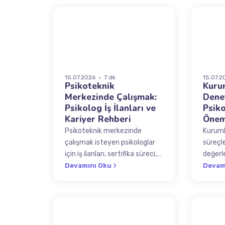
listesi.
B2B
REH
15.07.2026 · 7 dk
15.07.2
Psikoteknik
Kuru
Merkezinde Çalışmak:
Dene
Psikolog İş İlanları ve
Psiko
Kariyer Rehberi
Önem
Psikoteknik merkezinde
Kuruml
çalışmak isteyen psikologlar
süreçl
için iş ilanları, sertifika süreci,
değerle
ücret beklentileri ve kariyer
güvenli
Devamını Oku
Devam
fırsatları hakkında kapsamlı
ve kur
rehber.
REHBER
SÜR