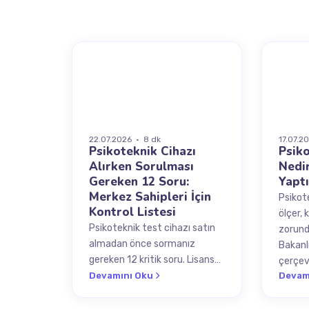
REHBER
SÜR
22.07.2026 · 8 dk
17.07.2
Psikoteknik Cihazı
Psiko
Alırken Sorulması
Nedi
Gereken 12 Soru:
Yapt
Merkez Sahipleri İçin
Psikote
Kontrol Listesi
ölçer,
Psikoteknik test cihazı satın
zorunda
almadan önce sormanız
Bakanl
gereken 12 kritik soru. Lisans
çerçev
modeli, e-Devlet
Devamını Oku
Devam
entegrasyonu, teknik destek
ve Bakanlık onayı kontrol