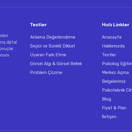
Testler
Hızlı Linkler
ileri
Anlama Değerlendirme
Anasayfa
ış dijital
Seçici ve Sürekli Dikkat
Hakkımızda
onuçlar
Uyaran Fark Etme
Testler
nsını
Görsel Algı & Görsel Bellek
Psikolog Eğitim
Problem Çözme
Merkez Açma
Belgelerimiz
Psikoteknik Ci
Blog
Fiyat & Plan
İletişim