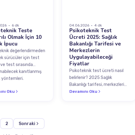
026 · 6 dk
04.06.2026 · 4 dk
oteknik Teste
Psikoteknik Test
ılı Olmak İçin 10
Ücreti 2025: Sağlık
k İpucu
Bakanlığı Tarifesi ve
Merkezlerin
eknik değerlendirmeden
Uygulayabileceği
k sürücüler için test
Fiyatlar
 ve test sırasında
Psikoteknik test ücreti nasıl
nabilecek kanıtlanmış
belirlenir? 2025 Sağlık
k yöntemleri.
Bakanlığı tarifesi, merkezlerin
uygulayabileceği maksimum
ını Oku
Devamını Oku
fiyat ve dikkat edilmesi
gerekenler.
2
Sonraki