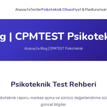
Anasayfa
Testler
Psikoteknik Cihazı
Fiyat & Plan
Kurumsal
g | CPMTEST Psikote
Anasayfa
Blog | CPMTEST Psikoteknik
●
Psikoteknik Test Rehberi
sikoteknik raporu, merkez açma ve sürücü değerlendirme sür
güncel bilgiler.