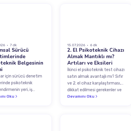
BER
SÜREÇ
026 · 7 dk
15.07.2026 · 6 dk
msal Sürücü
2. El Psikoteknik Cihazı
timlerinde
Almak Mantıklı mı?
teknik Belgesinin
Artıları ve Eksileri
i
İkinci el psikoteknik test cihazı
ar için sürücü denetim
satın almak avantajlı mı? Sıfır
erinde psikoteknik
ve 2. el cihaz karşılaştırması,
ndirmenin yeri, iş
dikkat edilmesi gerekenler ve
ği, hukuki sorumluluklar
ını Oku
maliyet analizi.
Devamını Oku
umsal risk yönetimi.
EÇ
MEVZUAT