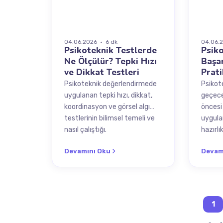
04.06.2026 · 6 dk
04.06.2
Psikoteknik Testlerde
Psik
Ne Ölçülür? Tepki Hızı
Başar
ve Dikkat Testleri
Prati
Psikoteknik değerlendirmede
Psikot
uygulanan tepki hızı, dikkat,
geçece
koordinasyon ve görsel algı
öncesi
testlerinin bilimsel temeli ve
uygula
nasıl çalıştığı.
hazırlı
Devamını Oku
Devam
1