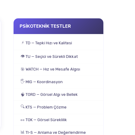
PSİKOTEKNİK TESTLER
⚡
TD — Tepki Hızı ve Kalitesi
👁
TU — Seçici ve Sürekli Dikkat
🎯
WATCH — Hız ve Mesafe Algısı
🖐
MIG — Koordinasyon
🧠
TORD — Görsel Algı ve Bellek
🔍
KTS — Problem Çözme
👀
TOK — Görsel Süreklilik
📊
TI-S — Anlama ve Değerlendirme