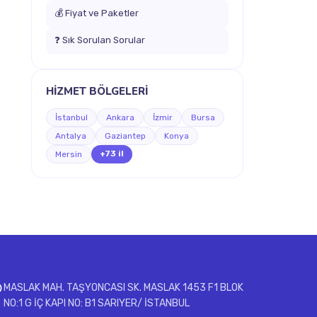
💰 Fiyat ve Paketler
❓ Sık Sorulan Sorular
HİZMET BÖLGELERİ
İstanbul
Ankara
İzmir
Bursa
Antalya
Gaziantep
Konya
+73 il
Mersin
MASLAK MAH. TAŞYONCASI SK. MASLAK 1453 F1 BLOK
NO:1 G İÇ KAPI NO: B1 SARIYER/ İSTANBUL