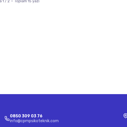
 1 / 2 · Toplam 15 yazı
0850 309 03 76
info@cpmpsikoteknik.com